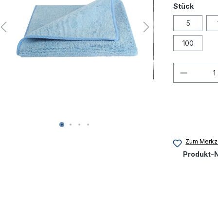
Stück
5
100
Produkt
Zum Merkze
Produkt-N