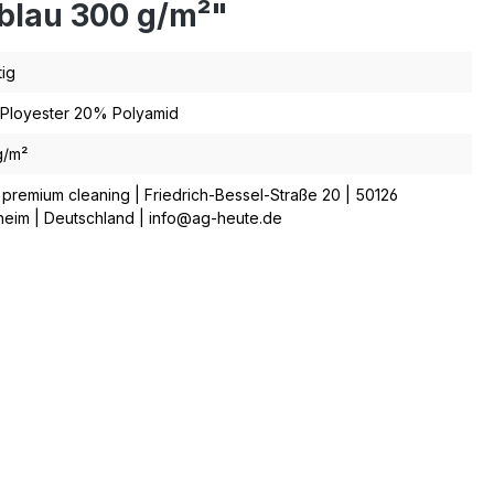
blau 300 g/m²"
tig
Ployester 20% Polyamid
g/m²
. premium cleaning | Friedrich-Bessel-Straße 20 | 50126
eim | Deutschland | info@ag-heute.de