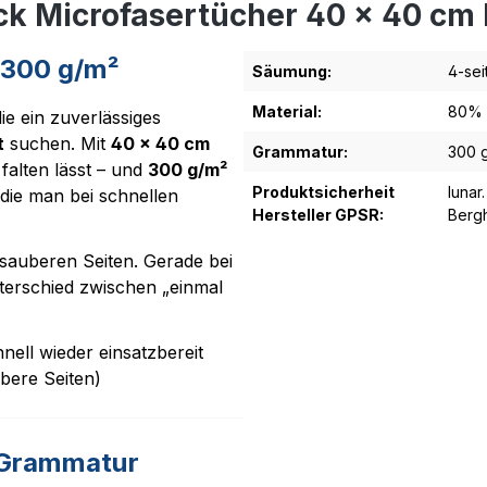
ck Microfasertücher 40 x 40 cm 
 300 g/m²
Säumung:
4-sei
Material:
80% 
ie ein zuverlässiges
t
suchen. Mit
40 x 40 cm
Grammatur:
300 
falten lässt – und
300 g/m²
Produktsicherheit
lunar
 die man bei schnellen
Hersteller GPSR:
Bergh
 sauberen Seiten. Gerade bei
nterschied zwischen „einmal
ell wieder einsatzbereit
bere Seiten)
e Grammatur