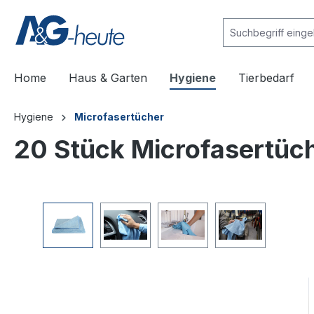
e springen
Zur Hauptnavigation springen
Home
Haus & Garten
Hygiene
Tierbedarf
Hygiene
Microfasertücher
20 Stück Microfasertüc