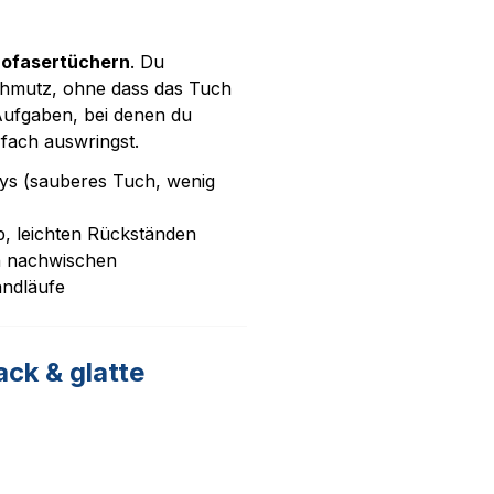
rofasertüchern
. Du
hmutz, ohne dass das Tuch
 Aufgaben, bei denen du
fach auswringst.
lays (sauberes Tuch, wenig
, leichten Rückständen
n nachwischen
andläufe
ack & glatte