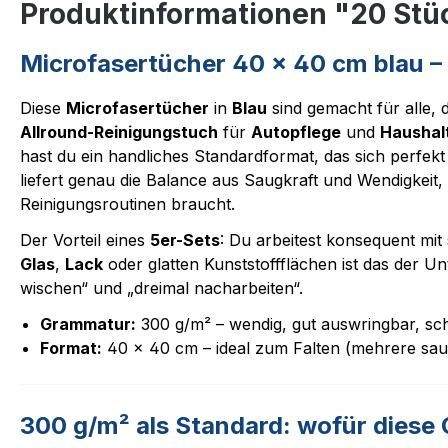
Produktinformationen "20 Stü
Microfasertücher 40 x 40 cm blau –
Diese
Microfasertücher
in
Blau
sind gemacht für alle, d
Allround-Reinigungstuch
für
Autopflege
und
Haushal
hast du ein handliches Standardformat, das sich perfekt 
liefert genau die Balance aus Saugkraft und Wendigkeit,
Reinigungsroutinen braucht.
Der Vorteil eines
5er-Sets
: Du arbeitest konsequent mit
Glas
,
Lack
oder glatten Kunststoffflächen ist das der U
wischen“ und „dreimal nacharbeiten“.
Grammatur:
300 g/m² – wendig, gut auswringbar, schn
Format:
40 x 40 cm – ideal zum Falten (mehrere sau
300 g/m² als Standard: wofür dies