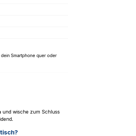
lte dein Smartphone quer oder
n
und wische zum Schluss
idend.
tisch?