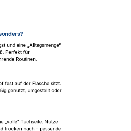
esonders?
igst und eine „Alltagsmenge“
oß. Perfekt für
hrende Routinen.
 fest auf der Flasche sitzt.
ig genutzt, umgestellt oder
ne „volle“ Tuchseite. Nutze
nd trocken nach – passende