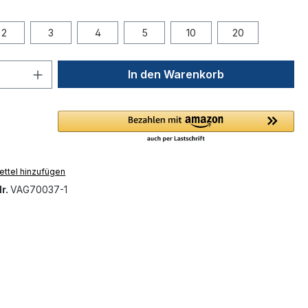
2
3
4
5
10
20
 Anzahl: Gib den gewünschten Wert ein 
In den Warenkorb
ttel hinzufügen
r.
VAG70037-1