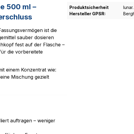
e 500 ml –
Produktsicherheit
lunar
Hersteller GPSR:
Bergh
erschluss
assungsvermögen ist die
emittel sauber dosieren
ühkopf fest auf der Flasche –
für die vorbereitete
mit einem Konzentrat wie:
deine Mischung gezielt
liert auftragen – weniger