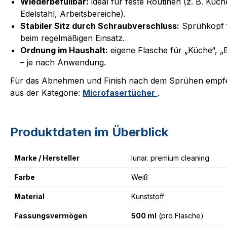
Wiederbefüllbar:
ideal für feste Routinen (z. B. Küc
Edelstahl, Arbeitsbereiche).
Stabiler Sitz durch Schraubverschluss:
Sprühkopf f
beim regelmäßigen Einsatz.
Ordnung im Haushalt:
eigene Flasche für „Küche“, „
– je nach Anwendung.
Für das Abnehmen und Finish nach dem Sprühen empfe
aus der Kategorie:
Microfasertücher
.
Produktdaten im Überblick
Marke / Hersteller
lunar. premium cleaning
Farbe
Weiß
Material
Kunststoff
Fassungsvermögen
500 ml
(pro Flasche)