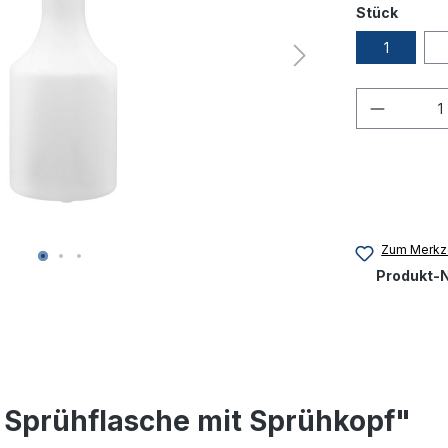
Stück
1
Produkt
Zum Merkze
Produkt-N
 Sprühflasche mit Sprühkopf"