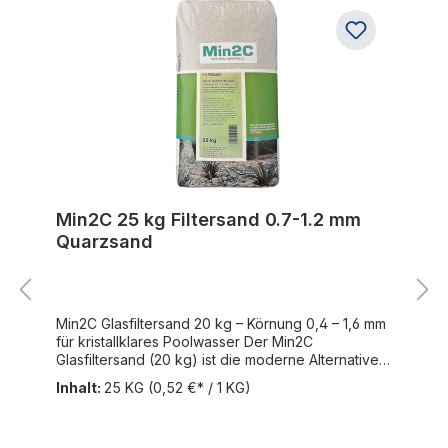
Min2C 25 kg Filtersand 0.7-1.2 mm
Quarzsand
Min2C Glasfiltersand 20 kg – Körnung 0,4 – 1,6 mm
für kristallklares Poolwasser Der Min2C
Glasfiltersand (20 kg) ist die moderne Alternative
zu herkömmlichem Filtersand. Hergestellt aus
Inhalt:
25 KG
(0,52 €* / 1 KG)
100 % Recyclingglas, bietet er eine verbesserte
Filterleistung, spart Wasser, Energie und
Chemikalien und sorgt für glasklares, hygienisches