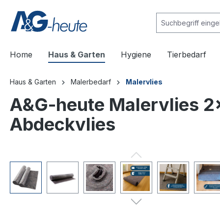
e springen
Zur Hauptnavigation springen
Home
Haus & Garten
Hygiene
Tierbedarf
Haus & Garten
Malerbedarf
Malervlies
A&G-heute Malervlies 
Abdeckvlies