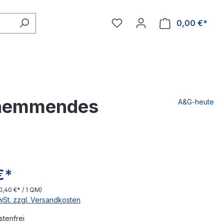
0,00 €*
chhemmendes
A&G-heute
€*
0,40 €* / 1 QM)
MwSt. zzgl. Versandkosten
tenfrei