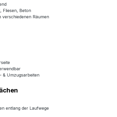
end
, Fliesen, Beton
 in verschiedenen Räumen
seite
verwendbar
r- & Umzugsarbeiten
lächen
en entlang der Laufwege