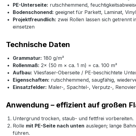
PE-Unterseite:
rutschhemmend, feuchtigkeitsabweis
Bodenschonend:
geeignet für Parkett, Laminat, Vinyl
Projektfreundlich:
zwei Rollen lassen sich getrennt
einsetzen
Technische Daten
Grammatur:
180 g/m²
Rollenmaß:
2× (50 m × ca. 1 m) = ca. 100 m²
Aufbau:
Vliesfaser-Oberseite / PE-beschichtete Unter
Eigenschaften:
rutschhemmend, saugfähig, wieder
Einsatzfelder:
Maler-, Spachtel-, Verputz-, Renovie
Anwendung – effizient auf großen F
Untergrund trocken, staub- und fettfrei vorbereiten.
Rolle
mit PE-Seite nach unten
auslegen; lange Bahn
führen.