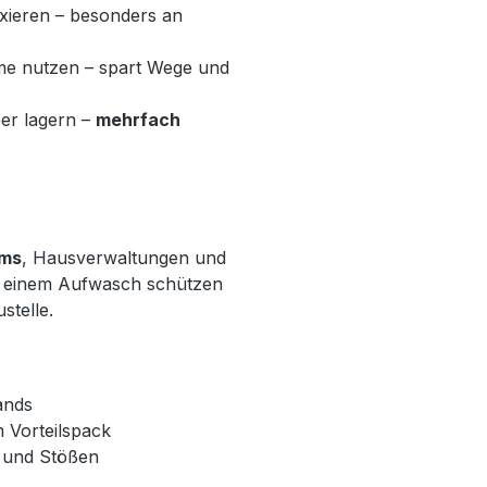
xieren – besonders an
ume nutzen – spart Wege und
er lagern –
mehrfach
ams
, Hausverwaltungen und
n einem Aufwasch schützen
stelle.
ands
 Vorteilspack
n und Stößen