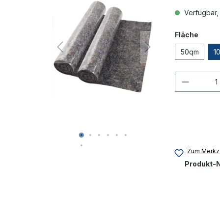
Verfügbar, 
Fläche
50qm
1
Produkt
Zum Merkze
Produkt-N