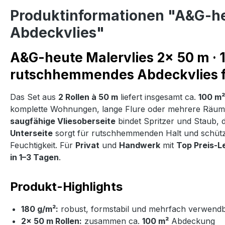
Produktinformationen "A&G-he
Abdeckvlies"
A&G-heute Malervlies 2× 50 m · 
rutschhemmendes Abdeckvlies f
Das Set aus
2 Rollen à 50 m
liefert insgesamt ca.
100 m²
komplette Wohnungen, lange Flure oder mehrere Räume 
saugfähige Vliesoberseite
bindet Spritzer und Staub, 
Unterseite
sorgt für rutschhemmenden Halt und schütz
Feuchtigkeit. Für
Privat
und
Handwerk
mit
Top Preis-L
in 1–3 Tagen
.
Produkt-Highlights
180 g/m²:
robust, formstabil und mehrfach verwend
2× 50 m Rollen:
zusammen ca.
100 m²
Abdeckung