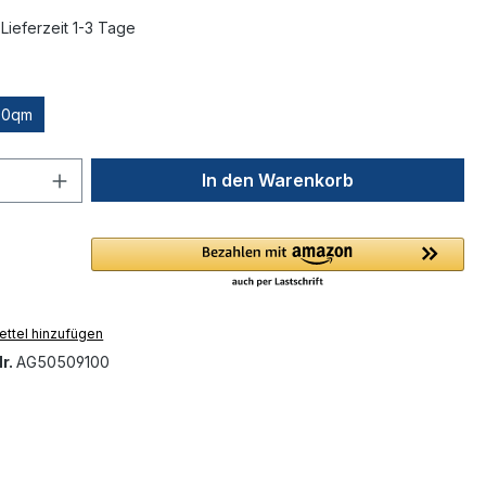
Lieferzeit 1-3 Tage
00qm
 Anzahl: Gib den gewünschten Wert ein 
In den Warenkorb
ttel hinzufügen
r.
AG50509100