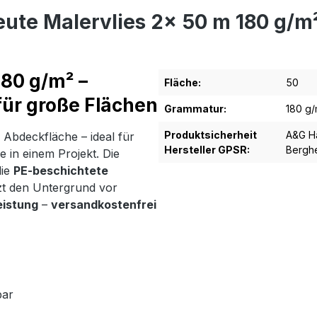
ute Malervlies 2x 50 m 180 g/
180 g/m² –
Fläche:
50
ür große Flächen
Grammatur:
180 g/
Produktsicherheit
A&G Ha
Abdeckfläche – ideal für
Hersteller GPSR:
Berghe
in einem Projekt. Die
die
PE-beschichtete
t den Untergrund vor
eistung
–
versandkostenfrei
bar