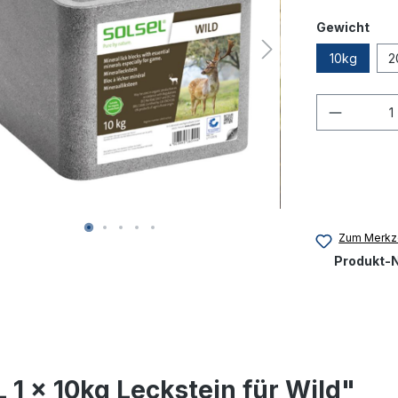
Gewicht
10kg
2
Produkt
Zum Merkze
Produkt-N
1 x 10kg Leckstein für Wild"