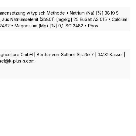
mensetzung w typisch Methode • Natrium (Na) [%] 38 K+S
en, aus Natriumselenit (3b801) [mg/kg] 25 EuSalt AS 015 • Calcium
 2482 • Magnesium (Mg) [%] 0,1 ISO 2482 • Phos
griculture GmbH | Bertha-von-Suttner-Straße 7 | 34131 Kassel |
lsel@k-plus-s.com