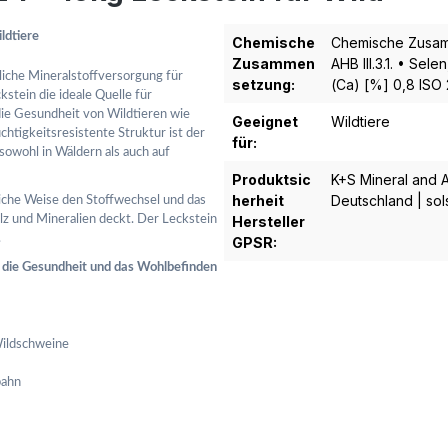
ldtiere
Chemische
Chemische Zusam
Zusammen
AHB III.3.1. • Sel
liche Mineralstoffversorgung für
setzung:
(Ca) [%] 0,8 ISO
kstein die ideale Quelle für
ie Gesundheit von Wildtieren wie
Geeignet
Wildtiere
htigkeitsresistente Struktur ist der
für:
owohl in Wäldern als auch auf
Produktsic
K+S Mineral and A
herheit
Deutschland | so
rliche Weise den Stoffwechsel und das
z und Mineralien deckt. Der Leckstein
Hersteller
.
GPSR:
tzt die Gesundheit und das Wohlbefinden
Wildschweine
bahn