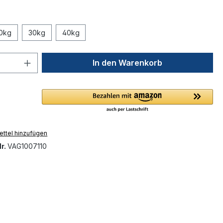
0kg
30kg
40kg
 Anzahl: Gib den gewünschten Wert ein 
In den Warenkorb
ttel hinzufügen
r.
VAG1007110