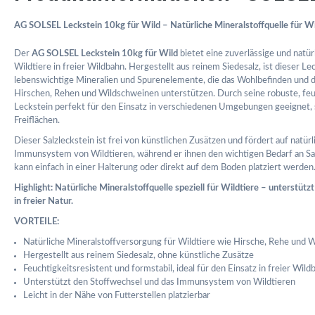
AG SOLSEL Leckstein 10kg für Wild – Natürliche Mineralstoffquelle für Wi
Der
AG SOLSEL Leckstein 10kg für Wild
bietet eine zuverlässige und natür
Wildtiere in freier Wildbahn. Hergestellt aus reinem Siedesalz, ist dieser Lec
lebenswichtige Mineralien und Spurenelemente, die das Wohlbefinden und d
Hirschen, Rehen und Wildschweinen unterstützen. Durch seine robuste, feuc
Leckstein perfekt für den Einsatz in verschiedenen Umgebungen geeignet, s
Freiflächen.
Dieser Salzleckstein ist frei von künstlichen Zusätzen und fördert auf natü
Immunsystem von Wildtieren, während er ihnen den wichtigen Bedarf an Sal
kann einfach in einer Halterung oder direkt auf dem Boden platziert werden
Highlight: Natürliche Mineralstoffquelle speziell für Wildtiere – unterstü
in freier Natur.
VORTEILE:
Natürliche Mineralstoffversorgung für Wildtiere wie Hirsche, Rehe und 
Hergestellt aus reinem Siedesalz, ohne künstliche Zusätze
Feuchtigkeitsresistent und formstabil, ideal für den Einsatz in freier Wild
Unterstützt den Stoffwechsel und das Immunsystem von Wildtieren
Leicht in der Nähe von Futterstellen platzierbar