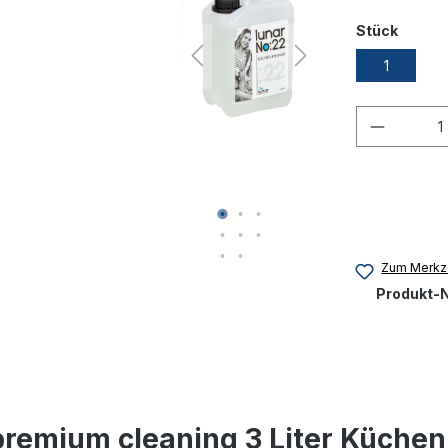
Stück
1
Produkt
Zum Merkze
Produkt-N
premium cleaning 3 Liter Küchen