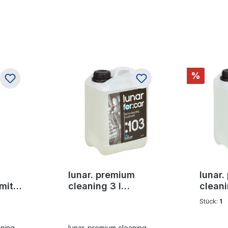
%
lunar. premium
lunar
mit
cleaning 3 l
cleani
tück
Wohnmobilreiniger
Küche
Stück:
1
Konzentrat
Konze
aning
lunar. premium cleaning