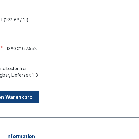
 l
(1,97 €* / 1 l)
€*
13,90 €*
(57.55%
ndkostenfrei
bar, Lieferzeit 1-3
en Warenkorb
Information