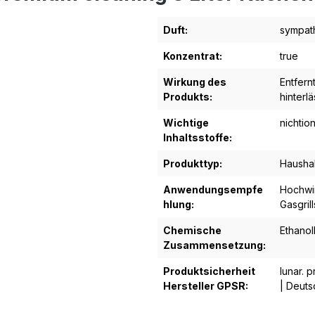
Duft:
sympath
Konzentrat:
true
Wirkung des
Entfern
Produkts:
hinterl
Wichtige
nichtio
Inhaltsstoffe:
Produkttyp:
Haushal
Anwendungsempfe
Hochwir
hlung:
Gasgril
Chemische
Ethano
Zusammensetzung:
Produktsicherheit
lunar. 
Hersteller GPSR:
| Deuts